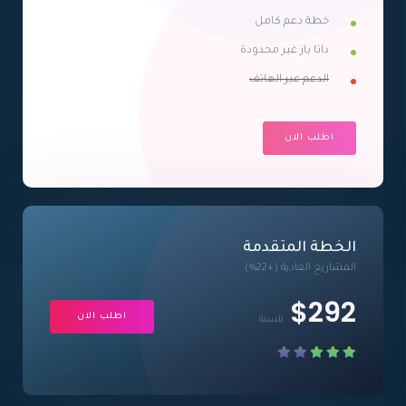
خطة دعم كامل
داتا باز غير محدودة
الدعم عبر الهاتف
اطلب الان
الخطة المتقدمة
المشاريع العادية (+22%)
$292
اطلب الان
للسنة