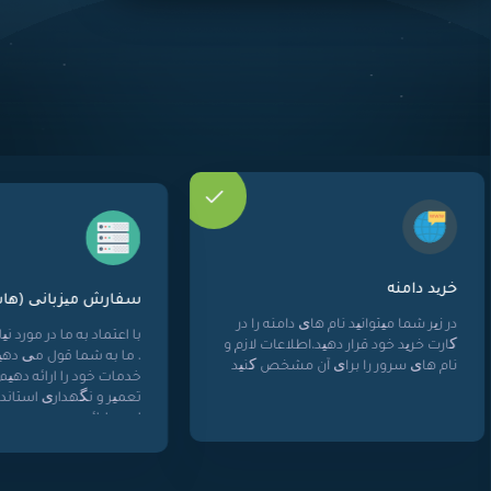
سفارش میزبانی (هاست)
ا
با اعتماد به ما در مورد نیازهای تجاری خود
ی دامنه را در
د
، ما به شما قول می دهیم که 99.9 از
اطلاعات لازم و
م
خدمات خود را ارائه دهیم ، خارج از هر گونه
آن مشخص کنید
م
تعمیر و نگهداری استاندارد که ممکن
ر
است ارائه دهیم
و