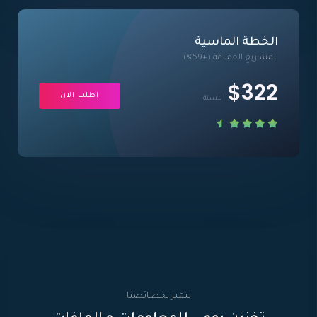
الخطة الماسية
المشاريع العملاقة (+59%)
$322
اطلب الان
للسنة
نتميز بخصائصنا