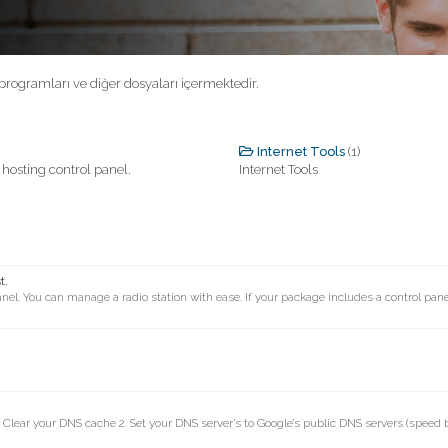
programları ve diğer dosyaları içermektedir.
Internet Tools
(1)
hosting control panel.
Internet Tools
t.
nel. You can manage a radio station with ease. If your package includes a control pan
. Clear your DNS cache 2. Set your DNS server’s to Google’s public DNS servers (speed b