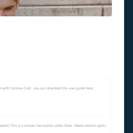
el with Centova Cast , you can download the user guide here.
oost!) This is a simple, two button utility. Note : Needs Admin rights