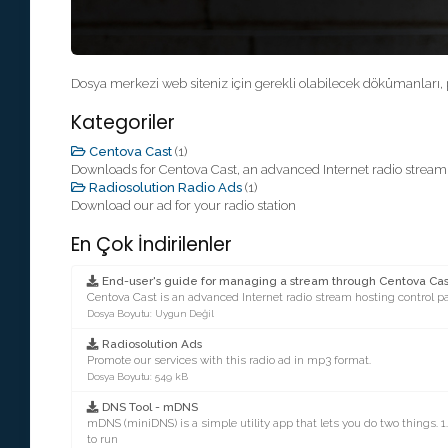
Dosya merkezi web siteniz için gerekli olabilecek dökümanları, 
Kategoriler
Centova Cast
(1)
Downloads for Centova Cast, an advanced Internet radio stream 
Radiosolution Radio Ads
(1)
Download our ad for your radio station
En Çok İndirilenler
End-user's guide for managing a stream through Centova Cas
Centova Cast is an advanced Internet radio stream hosting control pa
Dosya Boyutu: Uygun Değil
Radiosolution Ads
Promote our services with this radio ad in mp3 format.
Dosya Boyutu: 549 kB
DNS Tool - mDNS
mDNS (miniDNS) is a simple utility app that lets you do two things. 1
to run