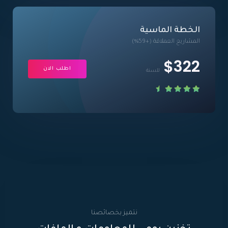
الخطة الماسية
المشاريع العملاقة (+59%)
$322
اطلب الان
للسنة
نتميز بخصائصنا