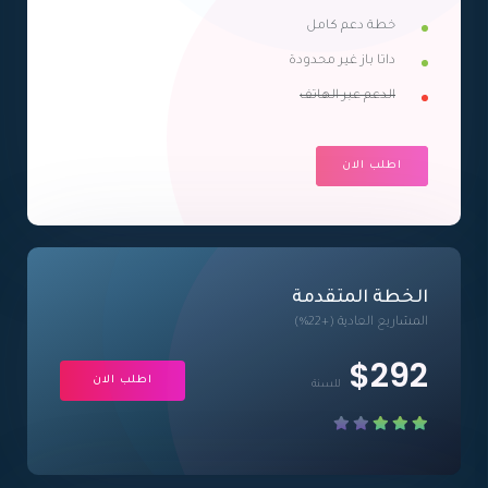
خطة دعم كامل
داتا باز غير محدودة
الدعم عبر الهاتف
اطلب الان
الخطة المتقدمة
المشاريع العادية (+22%)
$292
اطلب الان
للسنة