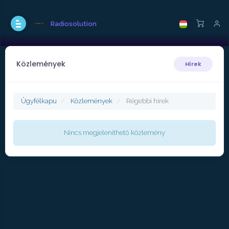
Radiosolution
Közlemények
Hírek
Ügyfélkapu
Közlemények
Régebbi hírek
Nincs megjeleníthető közlemény