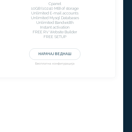
Cpanel
10GB (10240 MB) of storage
Unlimited E-mail accounts
Unlimited Mysql Databases
Unlimited Bandwidth
Instant activation
FREE RV Website Builder
FREE SETUP
НАРАЧАЈ ВЕДНАШ
Бесплатна конфигурација