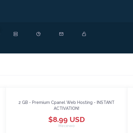
ово
2 GB - Premium Cpanel Web Hosting - INSTANT
ACTIVATION!
$8.99 USD
Месечно