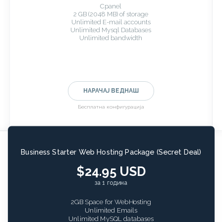
Cpanel
2 GB (2048 MB) of storage
Unlimited E-mail accounts
Unlimited Mysql Databases
Unlimited bandwidth
НАРАЧАЈ ВЕДНАШ
Бесплатна конфигурација
Business Starter Web Hosting Package (Secret Deal)
$24.95 USD
за 1 година
2GB Space for WebHosting
Unlimited Emails
Unlimited MySQL databases