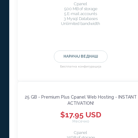
Cpanel
500 MB of storage
5 E-mail accounts
3 Mysql Databases
Unlimited bandwidth
НАРАЧАЈ ВЕДНАШ
Бесплатна конфигурација
25 GB - Premium Plus Cpanel Web Hosting - INSTANT
ACTIVATION!
$17.95 USD
Месечно
Cpanel
25GB of storage