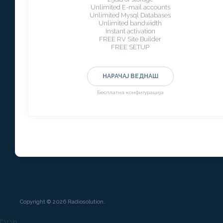
Unlimited E-mail accounts
Unlimited Mysql Databases
Unlimited bandwidth
Instant activation
FREE RV Site Builder
FREE SETUP
НАРАЧАЈ ВЕДНАШ
Бесплатна конфигурација
Copyright © 2026 Radiosolution.
["
\r\n