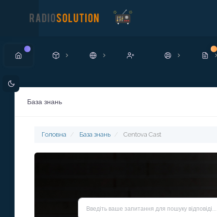
Нові
Но
База знань
Головна
База знань
Centova Cast