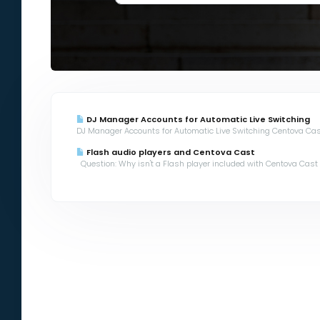
DJ Manager Accounts for Automatic Live Switching
DJ Manager Accounts for Automatic Live Switching Centova Cast
Flash audio players and Centova Cast
Question: Why isn't a Flash player included with Centova Cast so