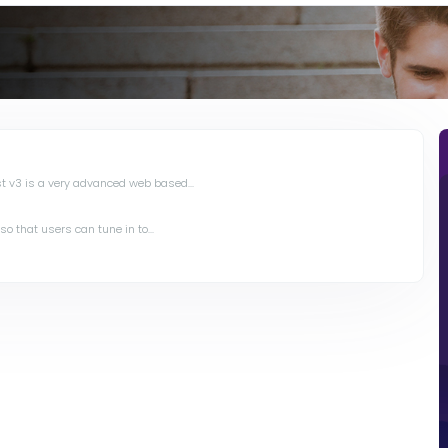
 v3 is a very advanced web based...
 that users can tune in to...