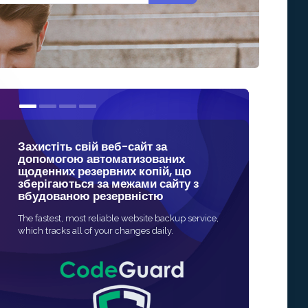
Захистіть свій веб-сайт за
Наші сертифік
допомогою автоматизованих
найбільш над
щоденних резервних копій, що
Інтернет-без
зберігаються за межами сайту з
вбудованою резервністю
Найшвидший і на
активації SSL зах
The fastest, most reliable website backup service,
швидка і часто п
which tracks all of your changes daily.