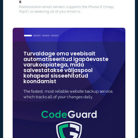
6
Radiosolution email servers supports the iPhone 6 (Imap,
Pop3) so receiving all of your email is...
Turvaldage oma veebisait
Meie SSL
automatiseeritud igapäevaste
veebitur
varukoopiatega, mida
usaldus
salvestatakse väljaspool
kaubamä
kohapeal sisseehitatud
koondamist
Kiireim ja t
kaitse aktive
The fastest, most reliable website backup service,
sageli täieli
which tracks all of your changes daily.