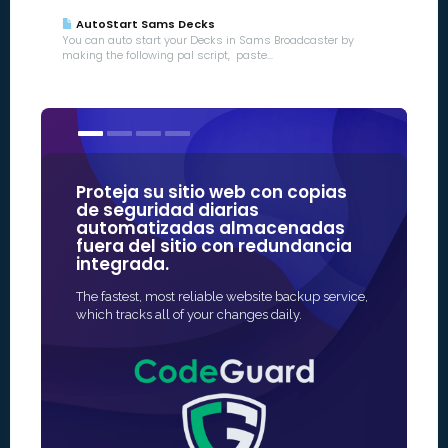
AutoStart Sams Decks
You can auto start your Decks in Sams Broadcaster by
making the following pal script, paste...
Proteja su sitio web con copias
Nuestros
de seguridad diarias
algunas
automatizadas almacenadas
confiabl
fuera del sitio con redundancia
integrada.
La forma más
protección SS
The fastest, most reliable website backup service,
rápida y, a 
which tracks all of your changes daily.