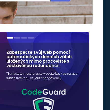
Zabezpečte svůj web pomocí
Naše SSL cer
automatických denních záloh
některých z
uložených mimo pracoviště s
značek v obl
vestavěnou redundancí.
zabezpečení
The fastest, most reliable website backup service,
Nejrychlejší a nejd
which tracks all of your changes daily.
ochranu SSL pro v
rychlé a často pln