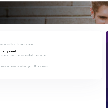
ssible that the users and...
onic cpanel
ur account has exceeded the quota...
e you have received your IP address...