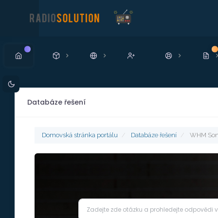
Nový
N
Databáze řešení
Domovská stránka portálu
Databáze řešení
WHM Son