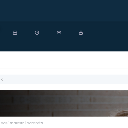
ový
ic