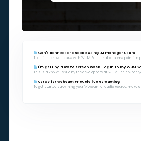
Can't connect or encode using DJ manager users
There is a known issue with WHM Sonic that at some point it's po
I'm getting a white screen when I log in to my WHM s
This is a known issue by the developpers at WHM Sonic when yo
Setup for webcam or audio live streaming
To get started streaming your Webcam or audio source, make sur