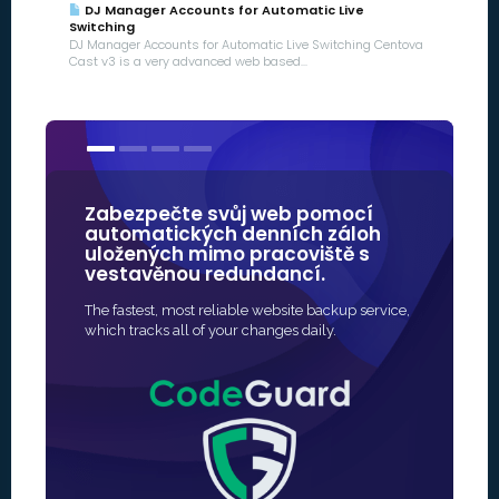
DJ Manager Accounts for Automatic Live
Switching
DJ Manager Accounts for Automatic Live Switching Centova
Cast v3 is a very advanced web based...
Zabezpečte svůj web pomocí
Naše SSL
automatických denních záloh
některýc
uložených mimo pracoviště s
značek v
vestavěnou redundancí.
zabezpe
The fastest, most reliable website backup service,
Nejrychlejší 
which tracks all of your changes daily.
ochranu SSL 
rychlé a čas