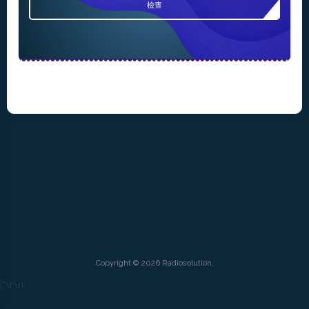
檢查
Copyright © 2026 Radiosolution.
["
\r\n