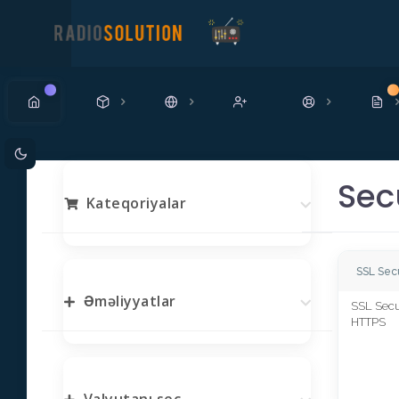
Yeni
Ye
Sec
Kateqoriyalar
SSL Sec
Əməliyyatlar
SSL Sec
HTTPS