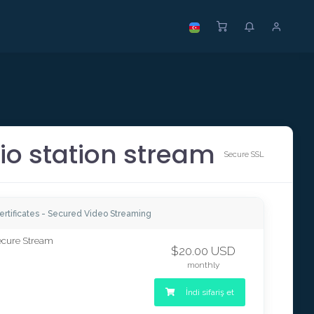
io station stream
Secure SSL
ertificates - Secured Video Streaming
ecure Stream
$20.00 USD
monthly
İndi sifariş et