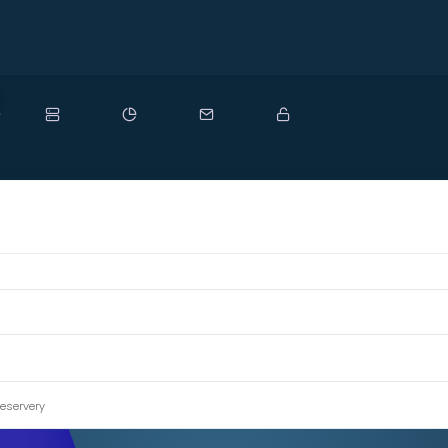
ový
eservery