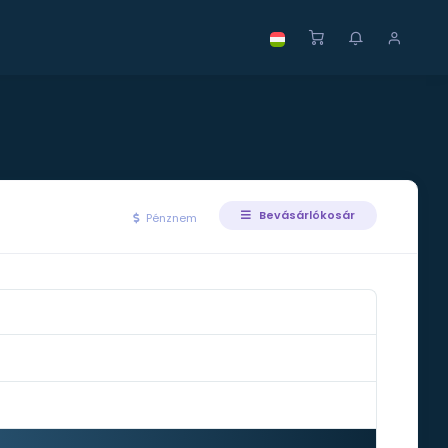
Bevásárlókosár
Pénznem