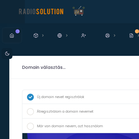
Új!
Új
Domain választás...
Új domain nevet regisztrálok
Átregisztrálom a domain nevemet
Már van domain nevem, azt használom