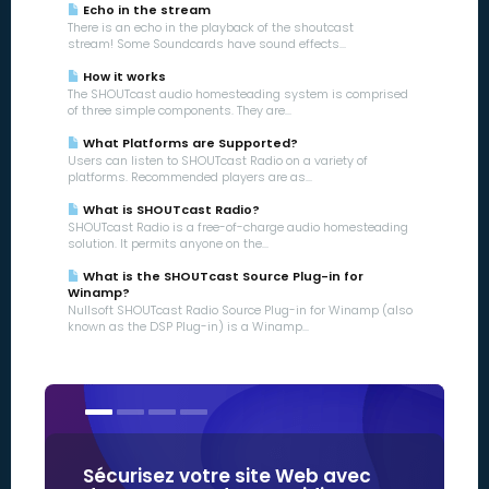
Echo in the stream
There is an echo in the playback of the shoutcast
stream! Some Soundcards have sound effects...
How it works
The SHOUTcast audio homesteading system is comprised
of three simple components. They are...
What Platforms are Supported?
Users can listen to SHOUTcast Radio on a variety of
platforms. Recommended players are as...
What is SHOUTcast Radio?
SHOUTcast Radio is a free-of-charge audio homesteading
solution. It permits anyone on the...
What is the SHOUTcast Source Plug-in for
Winamp?
Nullsoft SHOUTcast Radio Source Plug-in for Winamp (also
known as the DSP Plug-in) is a Winamp...
Sécurisez votre site Web avec
Nos cert