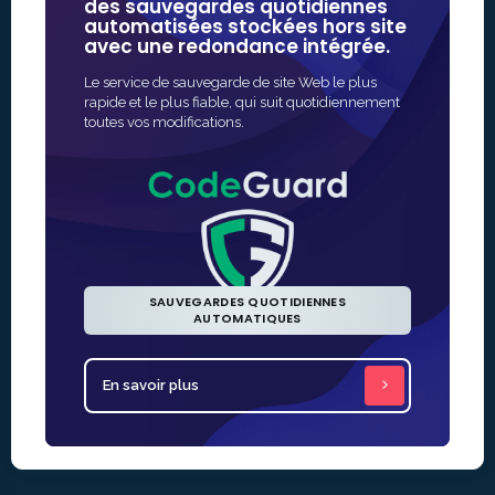
des sauvegardes quotidiennes
de certa
automatisées stockées hors site
plus fia
avec une redondance intégrée.
sécurité 
Le service de sauvegarde de site Web le plus
Le moyen le 
rapide et le plus fiable, qui suit quotidiennement
d'activer la 
toutes vos modifications.
l'émission e
automatisée.
SAUVEGARDES QUOTIDIENNES
AUTOMATIQUES
En savoir plus
En savoir