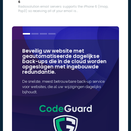
6
Radiosolution email servers supports the iPhone 6 (Imap,
Pop3) so receiving all of your email is...
Beveilig uw website met
Onze SSL
geautomatiseerde dagelijkse
van de 
back-ups die in de cloud worden
documen
opgeslagen met ingebouwde
online be
redundantie.
De snelste 
De snelste, meest betrouwbare back-up service
beveiliging 
voor websites, die al uw wijzigingen dagelijks
uitgifte is s
bijhoudt.