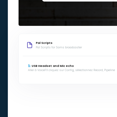
Pal Scripts
Pal Scripts for Sams broadcaster
USB Headset and Mic echo
Aller à VoiceFX cliquez sur Config, sélectionnez Record, Pipeline