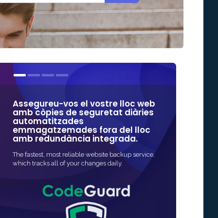
Assegureu-vos el vostre lloc web
Els nostres c
amb còpies de seguretat diàries
d'algunes d
automatitzades
confiades en
emmagatzemades fora del lloc
amb redundància integrada.
La forma més ràpid
protecció SSL per a
The fastest, most reliable website backup service,
ràpida i sovint to
which tracks all of your changes daily.