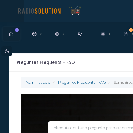
Nou
N
Preguntes Freqüents - FAQ
Administració
Preguntes Freqüents - FAQ
Sams Broad