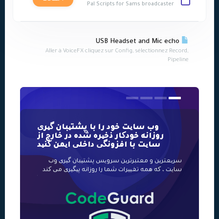
Pal Scripts for Sams broadcaster
USB Headset and Mic echo
Aller à VoiceFX cliquez sur Config, sélectionnez Record,
Pipeline
وب سایت خود را با پشتیبان گیری
روزانه خودکار ذخیره شده در خارج از
معتبر
سایت با افزونگی داخلی ایمن کنید
سریعترین و معتبرترین سرویس پشتیبان گیری وب
سریعترین و مق
سایت ، که همه تغییرات شما را روزانه پیگیری می کند
حفا
کاملاً خودکار 