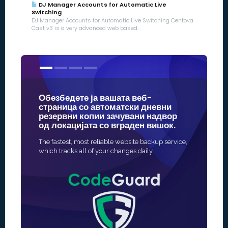
DJ Manager Accounts for Automatic Live
Switching
DJ Manager Accounts for Automatic Live Switching Centova
Cast v3 is a very advanced web based...
Обезбедете ја вашата веб-
Нашите S
страница со автоматски дневни
некои од
резервни копии зачувани надвор
во онлај
од локацијата со вграден вишок.
Најбрзиот и
The fastest, most reliable website backup service,
активирање 
which tracks all of your changes daily.
страница, и
автоматизи