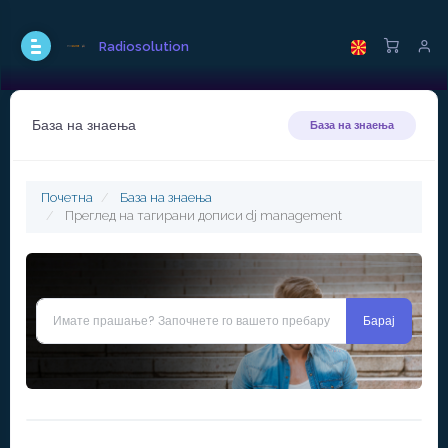
Radiosolution
База на знаења
База на знаења
Почетна
База на знаења
Преглед на тагирани дописи dj management