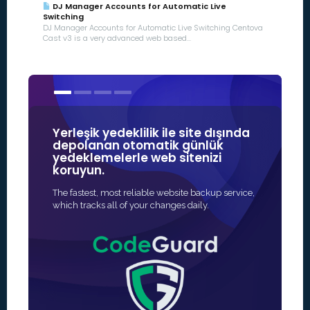
DJ Manager Accounts for Automatic Live
Switching
DJ Manager Accounts for Automatic Live Switching Centova
Cast v3 is a very advanced web based...
Yerleşik yedeklilik ile site dışında
SSL serti
depolanan otomatik günlük
Güvenlik'
yedeklemelerle web sitenizi
markalar
koruyun.
Web siteniz 
The fastest, most reliable website backup service,
en hızlı ve e
which tracks all of your changes daily.
genellikle ta