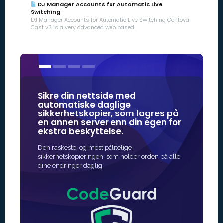
DJ Manager Accounts for Automatic Live
Switching
DJ Manager Accounts for Automatic Live Switching Centova
Cast v3 is a very advanced web based...
Sikre din nettside med
Våre SSL
automatiske daglige
de mest 
sikkerhetskopier, som lagres på
online si
en annen server enn din egen for
ekstra beskyttelse.
Den raskeste
beskyttelse f
Den raskeste, og mest pålitelige
utstedelse er
sikkerhetskopieringen, som holder orden på alle
dine endringer daglig.