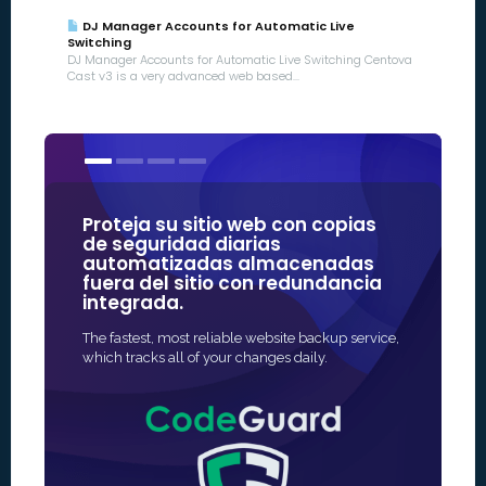
DJ Manager Accounts for Automatic Live
Switching
DJ Manager Accounts for Automatic Live Switching Centova
Cast v3 is a very advanced web based...
Proteja su sitio web con copias
Nuestros
de seguridad diarias
algunas
automatizadas almacenadas
confiabl
fuera del sitio con redundancia
integrada.
La forma más
protección SS
The fastest, most reliable website backup service,
rápida y, a 
which tracks all of your changes daily.