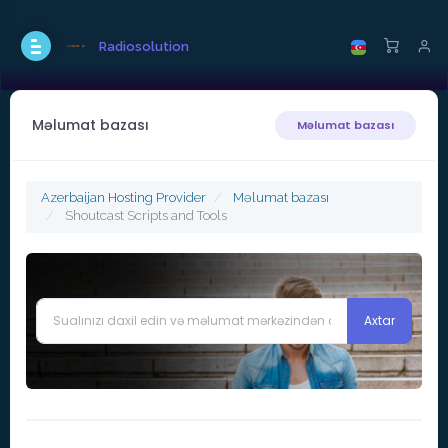
Radiosolution
Məlumat bazası
Məlumat bazası
Azerbaijan Hosting Provider
Məlumat bazası
Shoutcast Scripts and Tools