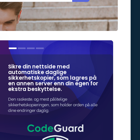
Sikre din nettside med
Våre SSL sert
automatiske daglige
de mest påli
sikkerhetskopier, som lagres på
online sikker
en annen server enn din egen for
ekstra beskyttelse.
Den raskeste og bi
beskyttelse for din
Den raskeste, og mest pålitelige
utstedelse er hurti
sikkerhetskopieringen, som holder orden på alle
dine endringer daglig.