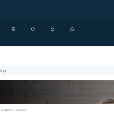
y
ming