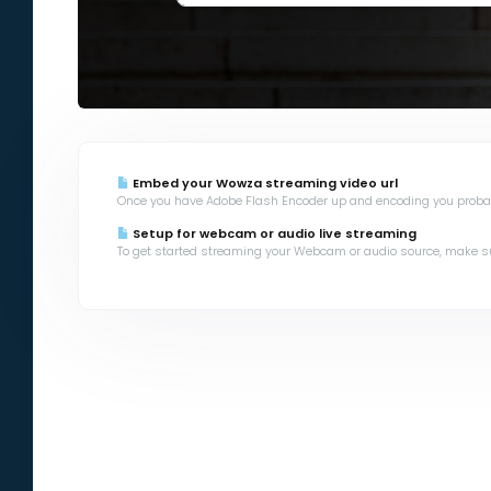
Embed your Wowza streaming video url
Once you have Adobe Flash Encoder up and encoding you probabl
Setup for webcam or audio live streaming
To get started streaming your Webcam or audio source, make sur