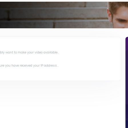
y want to make your video available...
e you have received your IP address...