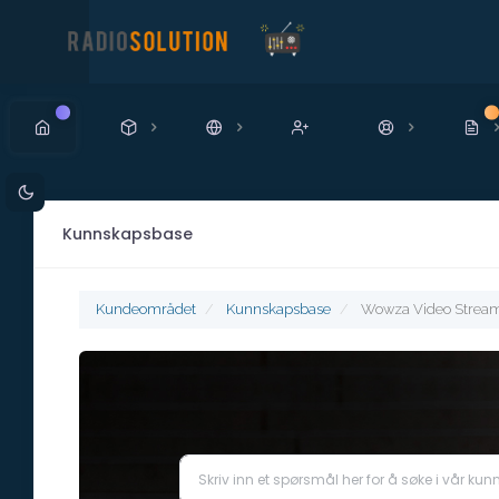
Ny
N
Kunnskapsbase
Kundeområdet
Kunnskapsbase
Wowza Video Strea