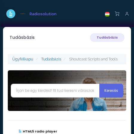
Radiosolution
Tudásbázis
Tudásbázis
Ügyfélkapu
Tudásbázis
Shoutcast Scripts and Tools
HTML5 radio player