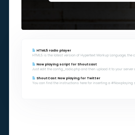
HTML5 radio player
HTML5 is the latest version of Hypertext Markup Language, the co
Now playing script for Shoutcast
Just edit the config_radio.php and then upload it to your server a
ShoutCast Now playing for Twitter
You can find the instructions here for inserting a #Nowplaying scr