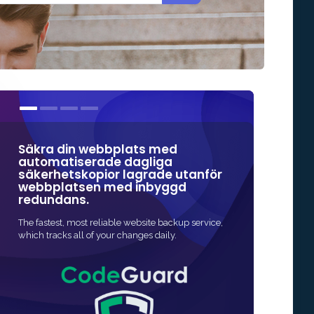
Säkra din webbplats med
Våra SSL-cer
automatiserade dagliga
några av de
säkerhetskopior lagrade utanför
varumärken
webbplatsen med inbyggd
onlinesäkerh
redundans.
Det snabbaste och 
The fastest, most reliable website backup service,
aktivera SSL-skydd
which tracks all of your changes daily.
är snabbt och ofta 