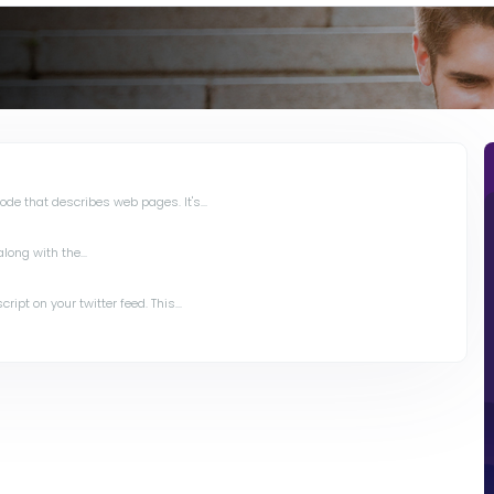
de that describes web pages. It's...
long with the...
ipt on your twitter feed. This...