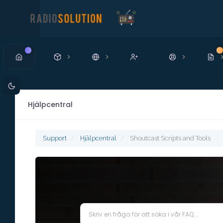
Ny
N
Hjälpcentral
Support
Hjälpcentral
Shoutcast Scripts and Tools