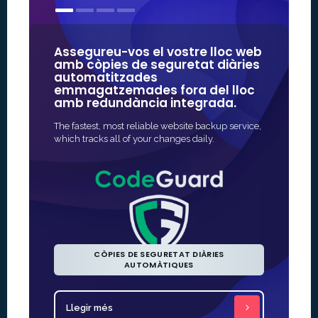
Assegureu-vos el vostre lloc web
Els nostr
amb còpies de seguretat diàries
d'algun
automatitzades
confiade
emmagatzemades fora del lloc
amb redundància integrada.
La forma més
protecció SSL
The fastest, most reliable website backup service,
ràpida i sov
which tracks all of your changes daily.
CÒPIES DE SEGURETAT DIÀRIES
AUTOMÀTIQUES
Llegir més
Llegir m