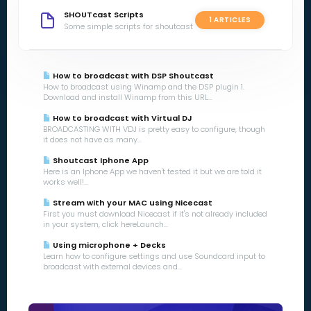
SHOUTcast Scripts
1 ARTICLES
Some simple scripts for shoutcast
How to broadcast with DSP Shoutcast
How to broadcast using Winamp and the DSP plugin 1.
Download and install Winamp from this URL...
How to broadcast with Virtual DJ
BROADCASTING WITH VDJ is pretty easy to configure, though
it does not have as many...
Shoutcast Iphone App
Here is an Iphone App we haven't tested it but we are told it
works well!...
Stream with your MAC using Nicecast
First you must download Nicecast if it's not already included
in your system, click hereLaunch...
Using microphone + Decks
Learn how to configure settings and use Soundcard input to
broadcast with external devices and...