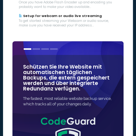
Once you have Adobe Flash Encoder up and encoding you
probably want to make your video available...
Setup for webcam or audio live streaming
To get started streaming your Webcam or audio source,
make sure you have received your IP address...
Schützen Sie Ihre Website mit
Unsere 
automatischen täglichen
von eini
Backups, die extern gespeichert
vertrau
werden und über integrierte
Bereich 
Redundanz verfügen.
Die schnells
The fastest, most reliable website backup service,
den SSL-Schu
which tracks all of your changes daily.
Die Ausgabe 
vollautomati